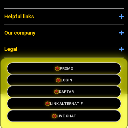
Helpful links
Our company
Legal
Company Information
PROMO
LOGIN
DAFTAR
LINK ALTERNATIF
Ã‚Â© 2026 PASTIHOKI SEO 212
LIVE CHAT