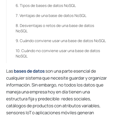
Tipos de bases de datos NoSQL
Ventajas de una base de datos NoSQL
Desventajas o retos de una base de datos
NoSQL
Cuándo conviene usar una base de datos NoSQL
Cuándo no conviene usar una base de datos
NoSQL
SQL y NoSQL trabajando juntos
Las
bases de datos
son una parte esencial de
NoSQL en aplicaciones cloud y modernas
cualquier sistema que necesite guardar y organizar
información. Sin embargo, no todos los datos que
Qué debe evaluar una empresa antes de
implementar NoSQL
maneja una empresa hoy en día tienen una
estructura fija y predecible: redes sociales,
Rol del DBA y gestión de una base de datos
catálogos de productos con atributos variables,
NoSQL
sensores IoT o aplicaciones móviles generan