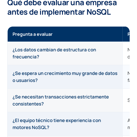
Qué debe evaluar una empresa
antes de implementar NoSQL
Pregunta a evaluar
Por 
¿Los datos cambian de estructura con
NoSQ
frecuencia?
dife
¿Se espera un crecimiento muy grande de datos
NoSQ
o usuarios?
faci
¿Se necesitan transacciones estrictamente
Si e
consistentes?
¿El equipo técnico tiene experiencia con
Afec
motores NoSQL?
man